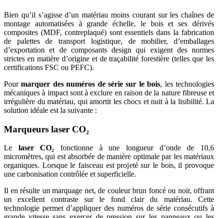
Bien qu’il s’agisse d’un matériau moins courant sur les chaînes de
montage automatisées à grande échelle, le bois et ses dérivés
composites (MDF, contreplaqué) sont essentiels dans la fabrication
de palettes de transport logistique, de mobilier, d’emballages
d’exportation et de composants design qui exigent des normes
strictes en matière d’origine et de traçabilité forestière (telles que les
certifications FSC ou PEFC).
Pour
marquer des numéros de série sur le bois
, les technologies
mécaniques à impact sont à exclure en raison de la nature fibreuse et
irrégulière du matériau, qui amortit les chocs et nuit à la lisibilité. La
solution idéale est la suivante :
Marqueurs laser CO₂
Le
laser CO₂
fonctionne à une longueur d’onde de 10,6
micromètres, qui est absorbée de manière optimale par les matériaux
organiques. Lorsque le faisceau est projeté sur le bois, il provoque
une carbonisation contrôlée et superficielle.
Il en résulte un marquage net, de couleur brun foncé ou noir, offrant
un excellent contraste sur le fond clair du matériau. Cette
technologie permet d’appliquer des numéros de série consécutifs à
grande vitesse sans exercer de pression sur les panneaux ou les