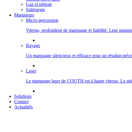
Gaz et pétrole
Sidérurgie
Marqueurs
Micro-percussion
Vitesse, profondeur de marquage et fiabilité. Leur gamme 
Rayage
Un marquage silencieux et efficace pour un résultat préci
Laser
Le marquage laser de COUTH est à haute vitesse. La stabil
Solutions
Contact
Actualités