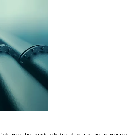
 de pièces dans le secteur du gaz et du pétrole, nous pouvons citer :