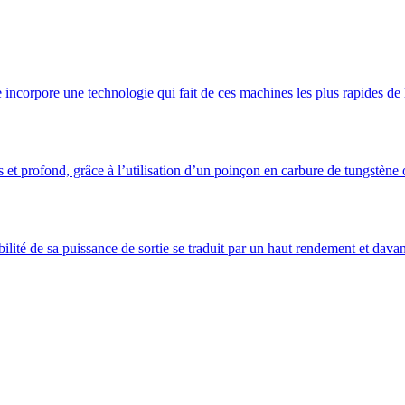
incorpore une technologie qui fait de ces machines les plus rapides de 
s et profond, grâce à l’utilisation d’un poinçon en carbure de tungstène
ité de sa puissance de sortie se traduit par un haut rendement et davan