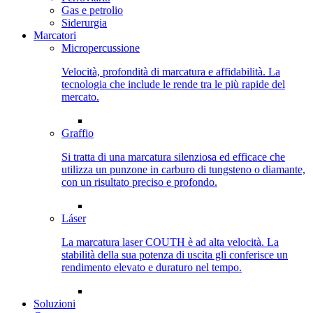
Gas e petrolio
Siderurgia
Marcatori
Micropercussione
Velocità, profondità di marcatura e affidabilità. La
tecnologia che include le rende tra le più rapide del
mercato.
Graffio
Si tratta di una marcatura silenziosa ed efficace che
utilizza un punzone in carburo di tungsteno o diamante,
con un risultato preciso e profondo.
Láser
La marcatura laser COUTH è ad alta velocità. La
stabilità della sua potenza di uscita gli conferisce un
rendimento elevato e duraturo nel tempo.
Soluzioni