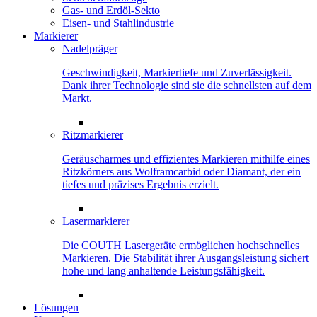
Gas- und Erdöl-Sekto
Eisen- und Stahlindustrie
Markierer
Nadelpräger
Geschwindigkeit, Markiertiefe und Zuverlässigkeit.
Dank ihrer Technologie sind sie die schnellsten auf dem
Markt.
Ritzmarkierer
Geräuscharmes und effizientes Markieren mithilfe eines
Ritzkörners aus Wolframcarbid oder Diamant, der ein
tiefes und präzises Ergebnis erzielt.
Lasermarkierer
Die COUTH Lasergeräte ermöglichen hochschnelles
Markieren. Die Stabilität ihrer Ausgangsleistung sichert
hohe und lang anhaltende Leistungsfähigkeit.
Lösungen