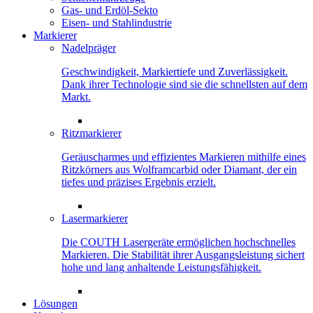
Gas- und Erdöl-Sekto
Eisen- und Stahlindustrie
Markierer
Nadelpräger
Geschwindigkeit, Markiertiefe und Zuverlässigkeit.
Dank ihrer Technologie sind sie die schnellsten auf dem
Markt.
Ritzmarkierer
Geräuscharmes und effizientes Markieren mithilfe eines
Ritzkörners aus Wolframcarbid oder Diamant, der ein
tiefes und präzises Ergebnis erzielt.
Lasermarkierer
Die COUTH Lasergeräte ermöglichen hochschnelles
Markieren. Die Stabilität ihrer Ausgangsleistung sichert
hohe und lang anhaltende Leistungsfähigkeit.
Lösungen