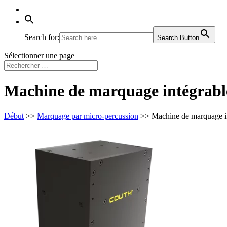
Search for:
Search Button
Sélectionner une page
Machine de marquage intégrabl
Début
>>
Marquage par micro-percussion
>> Machine de marquage i