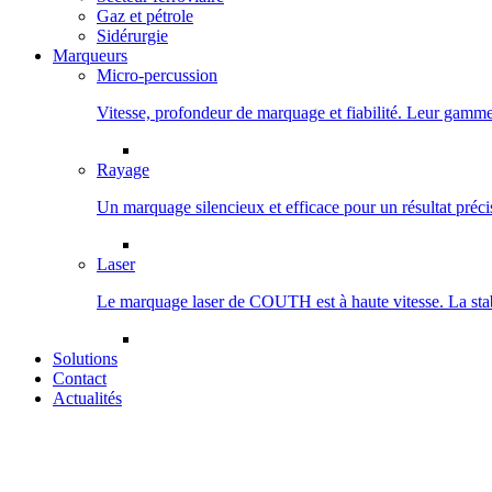
Gaz et pétrole
Sidérurgie
Marqueurs
Micro-percussion
Vitesse, profondeur de marquage et fiabilité. Leur gamme 
Rayage
Un marquage silencieux et efficace pour un résultat préci
Laser
Le marquage laser de COUTH est à haute vitesse. La stabil
Solutions
Contact
Actualités