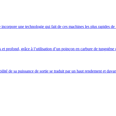
incorpore une technologie qui fait de ces machines les plus rapides de 
s et profond, grâce à l’utilisation d’un poinçon en carbure de tungstène
ité de sa puissance de sortie se traduit par un haut rendement et davan