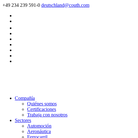
+49 234 239 591-0
deutschland@couth.com
Compañía
Quiénes somos
Certificaciones
Trabaja con nosotros
Sectores
Automoción
Aeronáutica
Ferrocarril