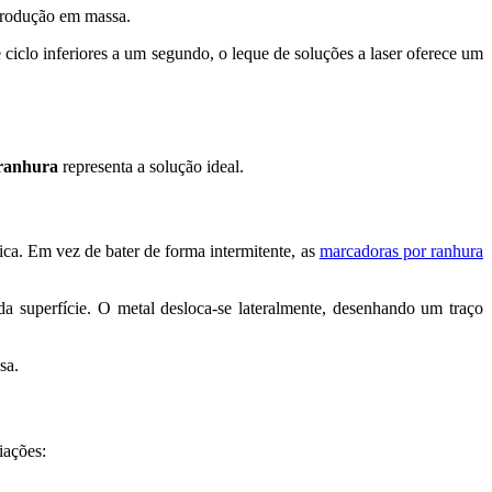
 produção em massa.
iclo inferiores a um segundo, o leque de soluções a laser oferece um
ranhura
representa a solução ideal.
ca. Em vez de bater de forma intermitente, as
marcadoras por ranhura
a superfície. O metal desloca-se lateralmente, desenhando um traço
sa.
iações: