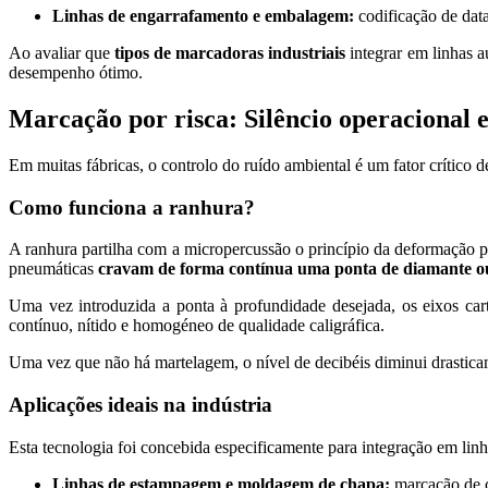
Linhas de engarrafamento e embalagem:
codificação de dat
Ao avaliar que
tipos de marcadoras industriais
integrar em linhas a
desempenho ótimo.
Marcação por risca: Silêncio operacional e
Em muitas fábricas, o controlo do ruído ambiental é um fator crítico 
Como funciona a ranhura?
A ranhura partilha com a micropercussão o princípio da deformação p
pneumáticas
cravam de forma contínua uma ponta de diamante ou 
Uma vez introduzida a ponta à profundidade desejada, os eixos car
contínuo, nítido e homogéneo de qualidade caligráfica.
Uma vez que não há martelagem, o nível de decibéis diminui drastic
Aplicações ideais na indústria
Esta tecnologia foi concebida especificamente para integração em li
Linhas de estampagem e moldagem de chapa:
marcação de c