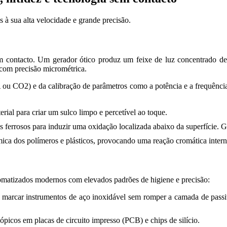
as à sua alta velocidade e grande precisão.
contacto. Um gerador ótico produz um feixe de luz concentrado de al
 com precisão micrométrica.
ou CO2) e da calibração de parâmetros como a potência e a frequênci
rial para criar um sulco limpo e percetível ao toque.
s ferrosos para induzir uma oxidação localizada abaixo da superfície. G
mica dos polímeros e plásticos, provocando uma reação cromática intern
tomatizados modernos com elevados padrões de higiene e precisão:
 marcar instrumentos de aço inoxidável sem romper a camada de passiv
icos em placas de circuito impresso (PCB) e chips de silício.