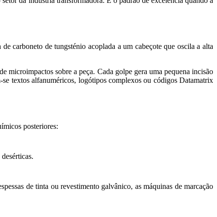
 setor da indústria transformadora. É o padrão de excelência quando a
 de carboneto de tungsténio acoplada a um cabeçote que oscila a alta
de microimpactos sobre a peça. Cada golpe gera uma pequena incisão
am-se textos alfanuméricos, logótipos complexos ou códigos Datamatrix
ímicos posteriores:
 desérticas.
spessas de tinta ou revestimento galvânico, as máquinas de marcação