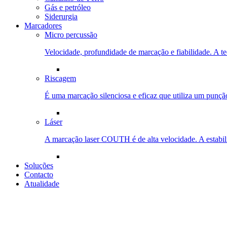
Gás e petróleo
Siderurgia
Marcadores
Micro percussão
Velocidade, profundidade de marcação e fiabilidade. A t
Riscagem
É uma marcação silenciosa e eficaz que utiliza um punçã
Láser
A marcação laser COUTH é de alta velocidade. A estabil
Soluções
Contacto
Atualidade