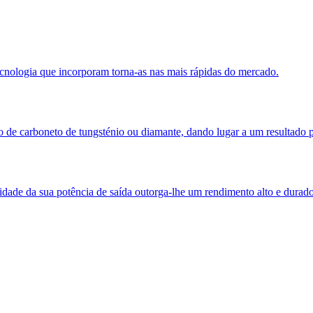
ecnologia que incorporam torna-as nas mais rápidas do mercado.
o de carboneto de tungsténio ou diamante, dando lugar a um resultado p
idade da sua potência de saída outorga-lhe um rendimento alto e durad