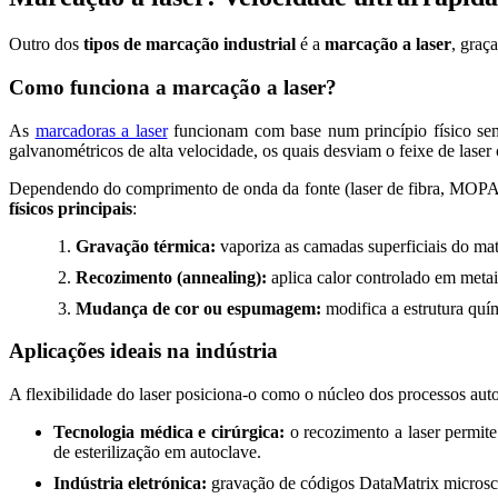
Outro dos
tipos de marcação industrial
é a
marcação a laser
, graç
Como funciona a marcação a laser?
As
marcadoras a laser
funcionam com base num princípio físico sem 
galvanométricos de alta velocidade, os quais desviam o feixe de laser
Dependendo do comprimento de onda da fonte (laser de fibra, MOPA 
físicos principais
:
Gravação térmica:
vaporiza as camadas superficiais do mate
Recozimento (annealing):
aplica calor controlado em metai
Mudança de cor ou espumagem:
modifica a estrutura quí
Aplicações ideais na indústria
A flexibilidade do laser posiciona-o como o núcleo dos processos au
Tecnologia médica e cirúrgica:
o recozimento a laser permite
de esterilização em autoclave.
Indústria eletrónica:
gravação de códigos DataMatrix microscóp