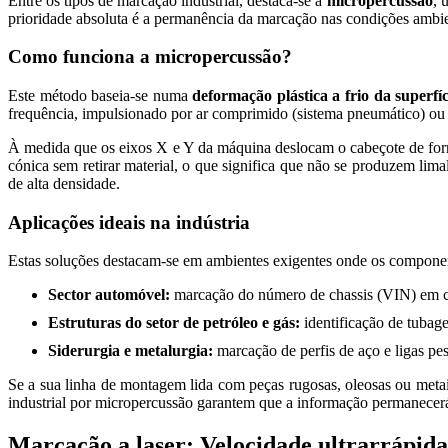
Entre os tipos de marcação industrial, destaca-se a
micropercussão
, 
prioridade absoluta é a permanência da marcação nas condições ambien
Como funciona a micropercussão?
Este método baseia-se numa
deformação plástica a frio da superfí
frequência, impulsionado por ar comprimido (sistema pneumático) ou 
À medida que os eixos X e Y da máquina deslocam o cabeçote de for
cónica sem retirar material, o que significa que não se produzem lim
de alta densidade.
Aplicações ideais na indústria
Estas soluções destacam-se em ambientes exigentes onde os component
Sector automóvel:
marcação do número de chassis (VIN) em ch
Estruturas do setor de petróleo e gás:
identificação de tubage
Siderurgia e metalurgia:
marcação de perfis de aço e ligas p
Se a sua linha de montagem lida com peças rugosas, oleosas ou meta
industrial por micropercussão garantem que a informação permanecerá 
Marcação a laser: Velocidade ultrarrápida,