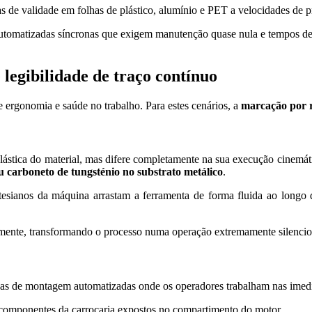
as de validade em folhas de plástico, alumínio e PET a velocidades de
utomatizadas síncronas que exigem manutenção quase nula e tempos de c
 legibilidade de traço contínuo
de ergonomia e saúde no trabalho. Para estes cenários, a
marcação por 
lástica do material, mas difere completamente na sua execução cinemáti
carboneto de tungsténio no substrato metálico
.
tesianos da máquina arrastam a ferramenta de forma fluida ao longo d
amente, transformando o processo numa operação extremamente silencio
nhas de montagem automatizadas onde os operadores trabalham nas imed
omponentes da carroçaria expostos no compartimento do motor.