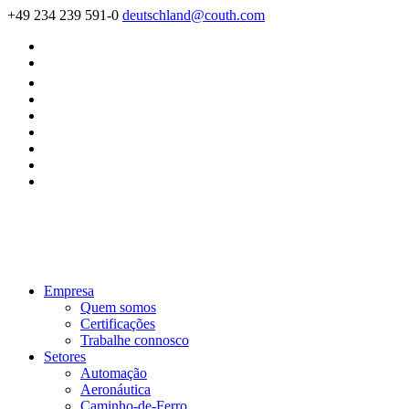
+49 234 239 591-0
deutschland@couth.com
Empresa
Quem somos
Certificações
Trabalhe connosco
Setores
Automação
Aeronáutica
Caminho-de-Ferro