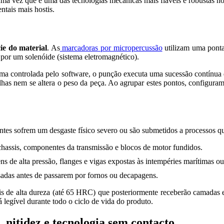
uma vez que é uma das tecnologias mecânicas mais fiáveis e robustas no
tais mais hostis.
cie do material
. As
marcadoras por micropercussão
utilizam uma ponta
por um solenóide (sistema eletromagnético).
ma controlada pelo software, o punção executa uma sucessão contínua 
alhas nem se altera o peso da peça. Ao agrupar estes pontos, configur
es sofrem um desgaste físico severo ou são submetidos a processos qu
assis, componentes da transmissão e blocos de motor fundidos.
ns de alta pressão, flanges e vigas expostas às intempéries marítimas ou
esadas antes de passarem por fornos ou decapagens.
is de alta dureza (até 65 HRC) que posteriormente receberão camadas e
legível durante todo o ciclo de vida do produto.
 nitidez e tecnologia sem contacto