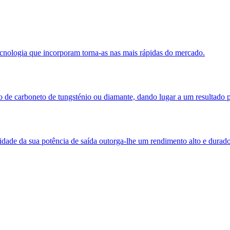
ecnologia que incorporam torna-as nas mais rápidas do mercado.
o de carboneto de tungsténio ou diamante, dando lugar a um resultado p
idade da sua potência de saída outorga-lhe um rendimento alto e durad