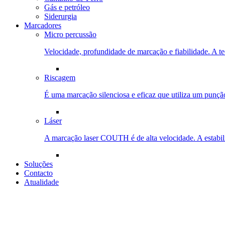
Gás e petróleo
Siderurgia
Marcadores
Micro percussão
Velocidade, profundidade de marcação e fiabilidade. A t
Riscagem
É uma marcação silenciosa e eficaz que utiliza um punçã
Láser
A marcação laser COUTH é de alta velocidade. A estabil
Soluções
Contacto
Atualidade