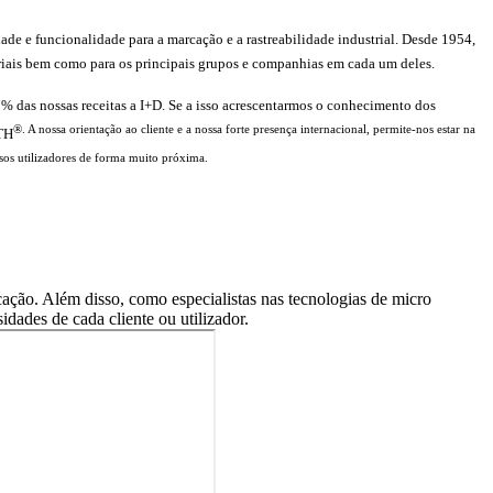
dade e funcionalidade para a marcação e a rastreabilidade industrial. Desde 1954,
triais bem como para os principais grupos e companhias em cada um deles.
% das nossas receitas a I+D. Se a isso acrescentarmos o conhecimento dos
®. A nossa orientação ao cliente e a nossa forte presença internacional, permite-nos estar na
UTH
ssos utilizadores de forma muito próxima.
cação. Além disso, como especialistas nas tecnologias de micro
dades de cada cliente ou utilizador.