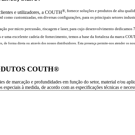
®, fornece soluções e produtos de alta quali
 clientes e utilizadores, a COUTH
rd como customizadas, em diversas configurações, para os principais setores indus
ação por micro percussão, riscagem e laser, para cujo desenvolvimento dedicamos 7
sos e uma excelente cadeia de fornecimento, temos a base da fortaleza da marca CO
s, de forma direta ou através dos nossos distribuidores. Esta presença permite-nos atender os no
ODUTOS COUTH®
ies de marcação e profundidades em função do setor, material e/ou apli
 especiais à medida, de acordo com as especificações técnicas e necessi