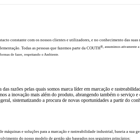
acto constante com os nossos clientes e utilizadores, e no conhecimento das suas n
®, assumimos ativamente a r
implementação. Todas as pessoas que fazemos parte da COUTH
 formas de fazer, respeitando o Ambiente.
 das razões pelas quais somos marca líder em marcação e rastreabilida
emos a inovação mais além do produto, abrangendo também o serviço e os
eral, sistematizando a procura de novas oportunidades a partir do conh
 máquinas e soluções para a marcação e rastreabilidade industrial, baseia a sua 
lvimento do nosso modelo de gestão são baseados nos seguintes princípios: