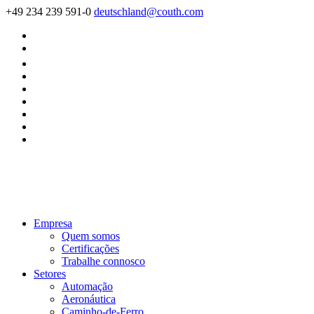
+49 234 239 591-0
deutschland@couth.com
Empresa
Quem somos
Certificações
Trabalhe connosco
Setores
Automação
Aeronáutica
Caminho-de-Ferro