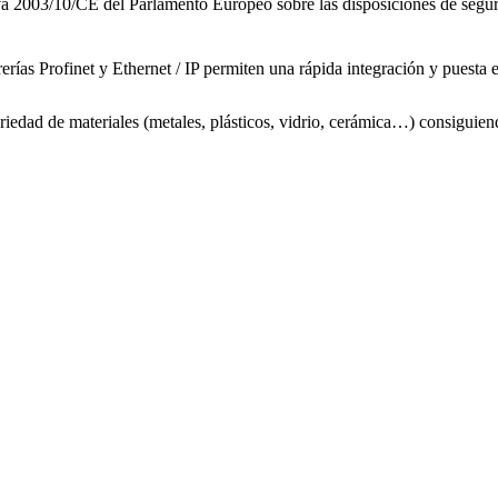
va 2003/10/CE del Parlamento Europeo sobre las disposiciones de segurid
brerías Profinet y Ethernet / IP permiten una rápida integración y puesta
riedad de materiales (metales, plásticos, vidrio, cerámica…) consiguien